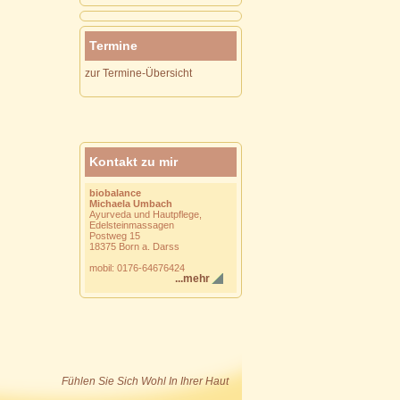
Termine
zur Termine-Übersicht
Kontakt zu mir
biobalance
Michaela Umbach
Ayurveda und Hautpflege,
Edelsteinmassagen
Postweg 15
18375 Born a. Darss
mobil: 0176-64676424
...mehr
Fühlen Sie Sich Wohl In Ihrer Haut