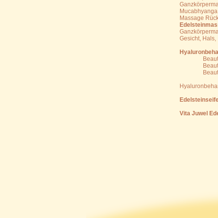
Ganzkörperma
Mucabhy
Massage Rück
Edelsteinmas
Ganzkörpe
Gesicht, Ha
Hyaluronbehan
Beauty Cl
Beauty sup
Beauty Pr
nur 
Hyaluronbeha
Edelsteinsei
Vita Juwel Ed