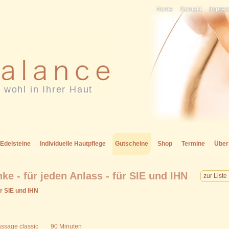
Home
Kontakt
Impre
 wohl in Ihrer Haut
Edelsteine
Individuelle Hautpflege
Gutscheine
Shop
Termine
Über
e - für jeden Anlass - für SIE und IHN
zur Liste
r SIE und IHN
assage classic 90 Minuten