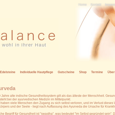
Home
Kontakt
Impre
 wohl in Ihrer Haut
Edelsteine
Individuelle Hautpflege
Gutscheine
Shop
Termine
Über
urveda
Jahre alte indische Gesundheitssystem gilt als das älteste der Menschheit. Gesun
teht bei der ayurvedischen Medizin im Mittelpunkt.
t haben viele Menschen den Zugang zu sich selbst verloren, und im Verlust dieses 
örpers und der Seele - liegt nach Auffassung des Ayurveda die Ursache für Krankh
he Begriff für Gesundheit ist "swastha", was bedeutet "im Selbst gegründet sein". Da