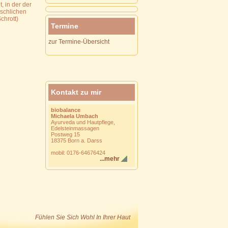
, in der der
nschlichen
chrott)
Termine
zur Termine-Übersicht
Kontakt zu mir
biobalance
Michaela Umbach
Ayurveda und Hautpflege,
Edelsteinmassagen
Postweg 15
18375 Born a. Darss
mobil: 0176-64676424
...mehr
Fühlen Sie Sich Wohl In Ihrer Haut