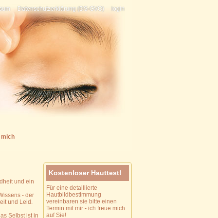
ssum
Datenschutzerklärung (DS-GVO)
login
 mich
Kostenloser Hauttest!
dheit und ein
Für eine detaillierte
Hautbildbestimmung
Wissens - der
vereinbaren sie bitte einen
eit und Leid.
Termin mit mir - ich freue mich
auf Sie!
s Selbst ist in