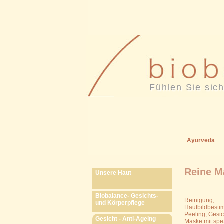
Fühlen Sie sich
Ayurveda
Reine M
Unsere Haut
Biobalance- Gesichts-
Reinigung,
und Körperpflege
Hautbildbest
Peeling, Gesi
Gesicht - Anti-Ageing
Maske mit spe