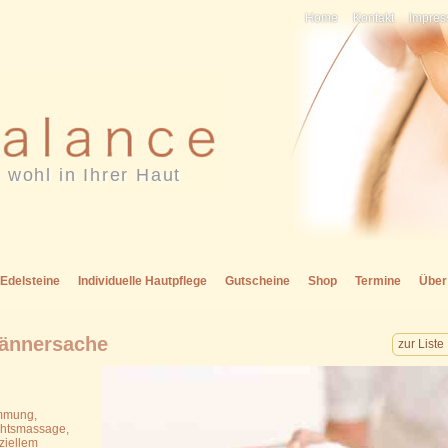
Home
Kontakt
Impre
 wohl in Ihrer Haut
Edelsteine
Individuelle Hautpflege
Gutscheine
Shop
Termine
Über
ännersache
zur Liste
immung,
chtsmassage,
ziellem