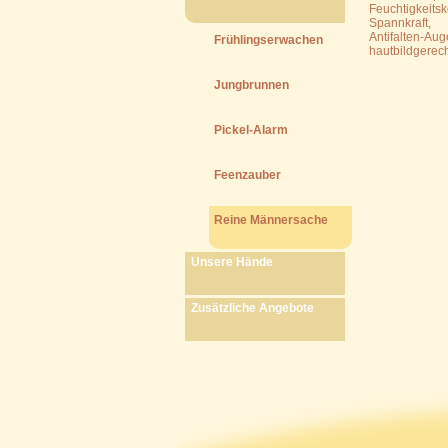
Feuchtigkeits
Spannkraft,
Antifalten-Au
Frühlingserwachen
hautbildgerec
Jungbrunnen
Pickel-Alarm
Feenzauber
Reine Männersache
Unsere Hände
Zusätzliche Angebote