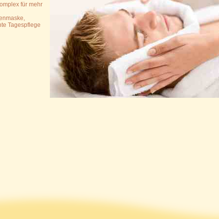
komplex für mehr
genmaske,
hte Tagespflege