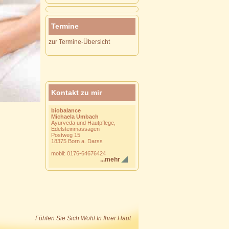
Termine
zur Termine-Übersicht
Kontakt zu mir
biobalance
Michaela Umbach
Ayurveda und Hautpflege,
Edelsteinmassagen
Postweg 15
18375 Born a. Darss
mobil: 0176-64676424
...mehr
Fühlen Sie Sich Wohl In Ihrer Haut